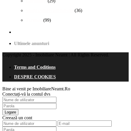
Garsoniere
(29)
Spații comerciale/birouri
(36)
Terenuri
(99)
Ultimele anunturi
Copyright 2025 - Imobiliare Neamt | All Rights Reserved.
Terms and Coditions
DESPRE COOKIES
Bine ai venit pe ImobiliareNeamt.Ro
Conectați-vă la contul dvs
Logare
Creează un cont