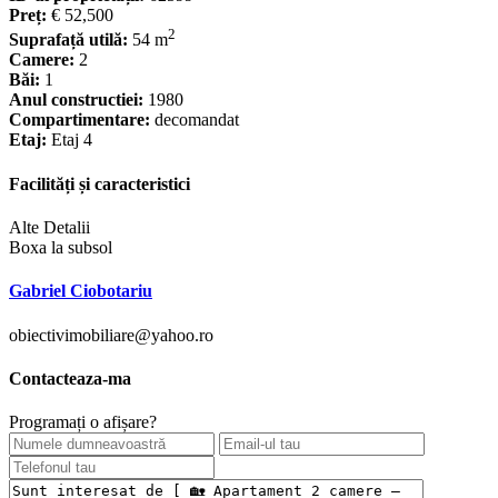
Preț:
€ 52,500
2
Suprafață utilă:
54 m
Camere:
2
Băi:
1
Anul constructiei:
1980
Compartimentare:
decomandat
Etaj:
Etaj 4
Facilități și caracteristici
Alte Detalii
Boxa la subsol
Gabriel Ciobotariu
obiectivimobiliare@yahoo.ro
Contacteaza-ma
Programați o afișare?