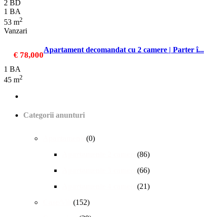
2 BD
1 BA
2
53 m
Vanzari
Apartament decomandat cu 2 camere | Parter î...
€ 78,000
1 BA
2
45 m
Categorii anunturi
Apartamente
(0)
Apartamente 2 camere
(86)
Apartamente 3 camere
(66)
Apartamente 4 camere
(21)
Case/Vile
(152)