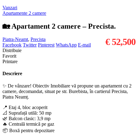
Vanzari
Apartamente 2 camere
🏡 Apartament 2 camere – Precista.
Piatra-Neamt
,
Precista
€ 52,500
Facebook
Twitter
Pinterest
WhatsApp
E-mail
Distribuie
Favorit
Printare
Descriere
✨ De vânzare! Obiectiv Imobiliare vă propune un apartament cu 2
camere, decomandat, situat pe str. Burebista, în cartierul Precista,
Piatra Neamț.
📍 Etaj 4, bloc acoperit
📐 Suprafață utilă: 50 mp
🌿 Balcon clasic: 3,9 mp
🔥 Centrală termică pe gaz
📦 Boxă pentru depozitare