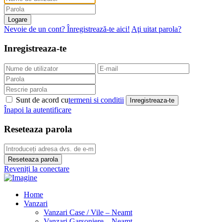
Logare
Nevoie de un cont? Înregistrează-te aici!
Aţi uitat parola?
Inregistreaza-te
Sunt de acord cu
termeni si conditii
Inregistreaza-te
Înapoi la autentificare
Reseteaza parola
Reseteaza parola
Reveniți la conectare
Home
Vanzari
Vanzari Case / Vile – Neamt
Vanzari Garsoniere – Neamt