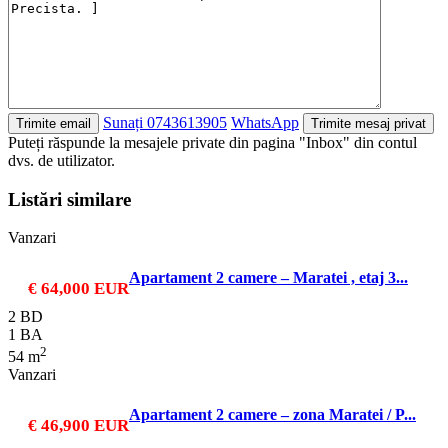
Sunați
0743613905
WhatsApp
Puteți răspunde la mesajele private din pagina "Inbox" din contul
dvs. de utilizator.
Listări similare
Vanzari
Apartament 2 camere – Maratei , etaj 3...
€ 64,000
EUR
2 BD
1 BA
2
54 m
Vanzari
Apartament 2 camere – zona Maratei / P...
€ 46,900
EUR