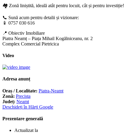
🏘️ Zonă liniștită, ideală atât pentru locuit, cât și pentru investiție!
📞 Sună acum pentru detalii și vizionare:
📱 0757 030 616
📍 Obiectiv Imobiliare
Piatra Neamț – Piața Mihail Kogălniceanu, nr. 2
Complex Comercial Pietricica
Video
Adresa anunț
Oraș / Localitate:
Piatra-Neamt
Zonă:
Precista
Județ:
Neamt
Deschideți în Hărți Google
Prezentare generală
Actualizat la