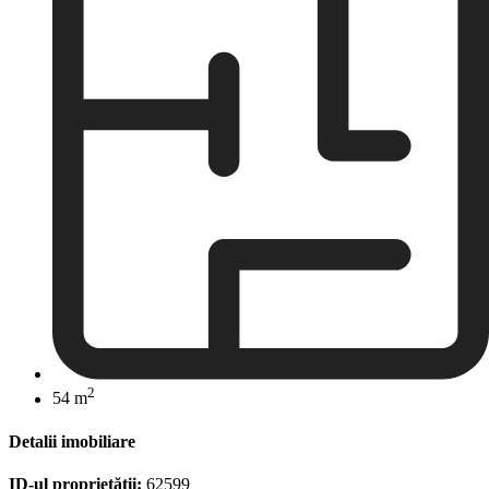
2
54 m
Detalii imobiliare
ID-ul proprietății:
62599