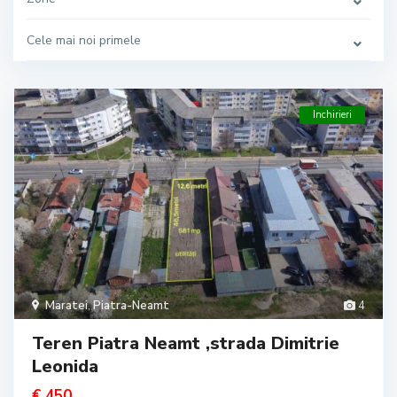
Cele mai noi primele
Inchirieri
Maratei
,
Piatra-Neamt
4
Teren Piatra Neamt ,strada Dimitrie
Leonida
€ 450