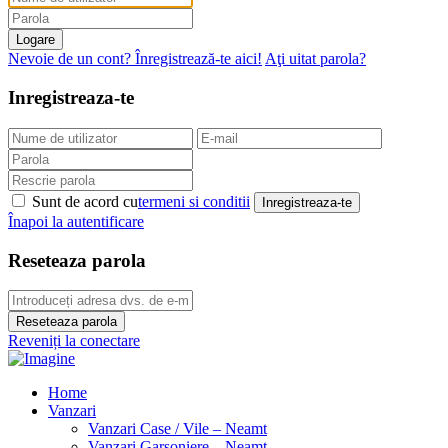
Logare
Nevoie de un cont? Înregistrează-te aici!
Aţi uitat parola?
Inregistreaza-te
Sunt de acord cu
termeni si conditii
Inregistreaza-te
Înapoi la autentificare
Reseteaza parola
Reseteaza parola
Reveniți la conectare
Home
Vanzari
Vanzari Case / Vile – Neamt
Vanzari Garsoniere – Neamt