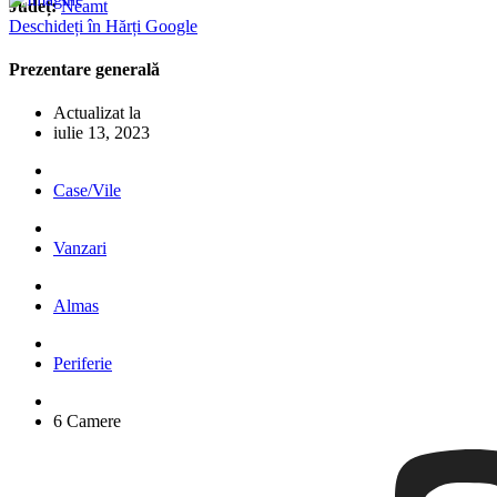
Județ:
Neamt
Deschideți în Hărți Google
Prezentare generală
Actualizat la
iulie 13, 2023
Case/Vile
Vanzari
Almas
Periferie
6 Camere