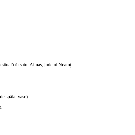
situată în satul Almas, județul Neamț.
 de spălat vase)
4