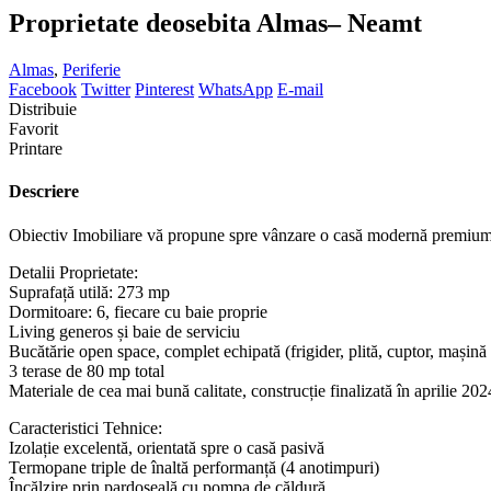
Proprietate deosebita Almas– Neamt
Almas
,
Periferie
Facebook
Twitter
Pinterest
WhatsApp
E-mail
Distribuie
Favorit
Printare
Descriere
Obiectiv Imobiliare vă propune spre vânzare o casă modernă premium 
Detalii Proprietate:
Suprafață utilă: 273 mp
Dormitoare: 6, fiecare cu baie proprie
Living generos și baie de serviciu
Bucătărie open space, complet echipată (frigider, plită, cuptor, mașină
3 terase de 80 mp total
Materiale de cea mai bună calitate, construcție finalizată în aprilie 202
Caracteristici Tehnice:
Izolație excelentă, orientată spre o casă pasivă
Termopane triple de înaltă performanță (4 anotimpuri)
Încălzire prin pardoseală cu pompa de căldură