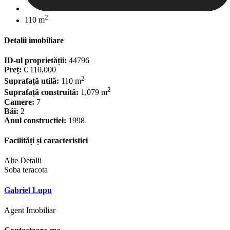
2
110 m
Detalii imobiliare
ID-ul proprietății:
44796
Preț:
€ 110,000
2
Suprafață utilă:
110 m
2
Suprafață construită:
1,079 m
Camere:
7
Băi:
2
Anul constructiei:
1998
Facilități și caracteristici
Alte Detalii
Soba teracota
Gabriel Lupu
Agent Imobiliar