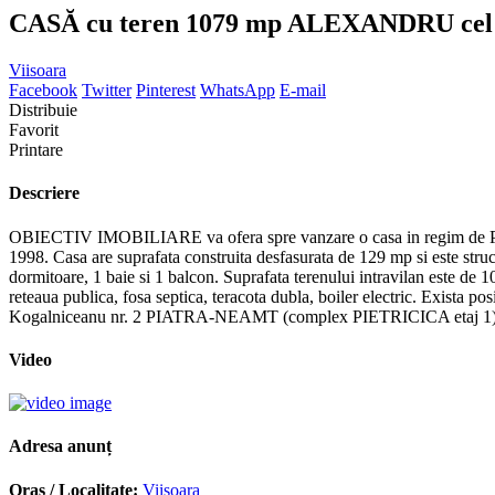
CASĂ cu teren 1079 mp ALEXANDRU cel 
Viisoara
Facebook
Twitter
Pinterest
WhatsApp
E-mail
Distribuie
Favorit
Printare
Descriere
OBIECTIV IMOBILIARE va ofera spre vanzare o casa in regim de P+M 
1998. Casa are suprafata construita desfasurata de 129 mp si este structur
dormitoare, 1 baie si 1 balcon. Suprafata terenului intravilan este de 10
reteaua publica, fosa septica, teracota dubla, boiler electric. Exista po
Kogalniceanu nr. 2 PIATRA-NEAMT (complex PIETRICICA etaj 1) sa
Video
Adresa anunț
Oraș / Localitate:
Viisoara