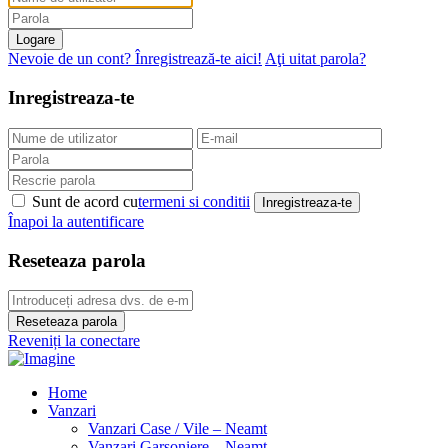
Logare
Nevoie de un cont? Înregistrează-te aici!
Aţi uitat parola?
Inregistreaza-te
Sunt de acord cu
termeni si conditii
Inregistreaza-te
Înapoi la autentificare
Reseteaza parola
Reseteaza parola
Reveniți la conectare
Home
Vanzari
Vanzari Case / Vile – Neamt
Vanzari Garsoniere – Neamt