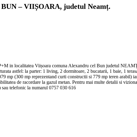
BUN – VIIȘOARA, judetul Neamț.
in localitatea Viișoara comuna Alexandru cel Bun judetul NEAMȚ con
ata astfel: la parter: 1 living, 2 dormitoare, 2 bucatarii, 1 baie, 1 teras
79 mp (300 mp reprezentand curti constructii si 779 mp teren arabil) iar f
sibilitatea de racordare la gazul metan. Pentru mai multe detalii si vizion
u telefonic la numarul 0757 030 616