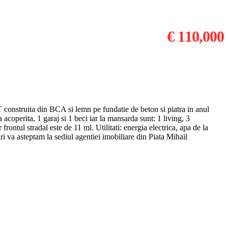
€ 110,000
struita din BCA si lemn pe fundatie de beton si piatra in anul
a acoperita, 1 garaj si 1 beci iar la mansarda sunt: 1 living, 3
rontul stradal este de 11 ml. Utilitati: energia electrica, apa de la
ari va asteptam la sediul agentiei imobiliare din Piata Mihail