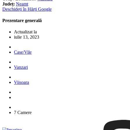
Județ:
Neamt
Deschideți în Hărți Google
Prezentare generală
Actualizat la
iulie 13, 2023
Case/Vile
Vanzari
Viisoara
7 Camere