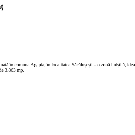
mț
uată în comuna Agapia, în localitatea Săcălușești – o zonă liniștită, id
 de 3.863 mp.