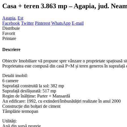
Casa + teren 3.863 mp – Agapia, jud. Nea
Agapia
,
Est
Facebook
Twitter
Pinterest
WhatsApp
E-mail
Distribuie
Favorit
Printare
Descriere
Obiectiv Imobiliare vă propune spre vânzare o proprietate spațioasă sit
Proprietatea este compusă din casă P+M și teren generos în suprafață
Detalii imobil:
6 camere
Suprafață construită la sol: 382 mp
Suprafață desfășurată: 517 mp
Regim de înălțime: Parter + Mansardă
An edificare: 1992, cu extinderi/îmbunătățiri realizate în anul 2000
Construcție din bolțari de ciment
Tâmplărie termopan
Utilități:
Apă din sursă proprie