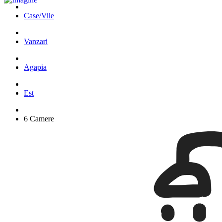
Case/Vile
Vanzari
Agapia
Est
6 Camere