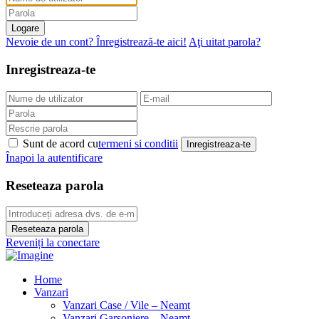
Logare
Nevoie de un cont? Înregistrează-te aici!
Aţi uitat parola?
Inregistreaza-te
Sunt de acord cu
termeni si conditii
Inregistreaza-te
Înapoi la autentificare
Reseteaza parola
Reseteaza parola
Reveniți la conectare
Home
Vanzari
Vanzari Case / Vile – Neamt
Vanzari Garsoniere – Neamt