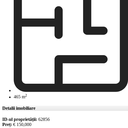
2
465 m
Detalii imobiliare
ID-ul proprietății:
62856
Preț:
€ 150,000