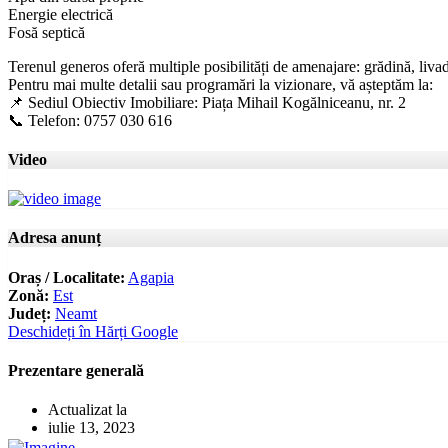
Energie electrică
Fosă septică
Terenul generos oferă multiple posibilități de amenajare: grădină, livadă
Pentru mai multe detalii sau programări la vizionare, vă așteptăm la:
📌 Sediul Obiectiv Imobiliare: Piața Mihail Kogălniceanu, nr. 2
📞 Telefon: 0757 030 616
Video
Adresa anunț
Oraș / Localitate:
Agapia
Zonă:
Est
Județ:
Neamt
Deschideți în Hărți Google
Prezentare generală
Actualizat la
iulie 13, 2023