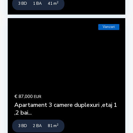
2
3 BD
1 BA
41 m
Vanzari
€ 87,000
EUR
Apartament 3 camere duplexuri ,etaj 1
,2 bai...
2
3 BD
2 BA
81 m