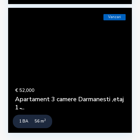
Vanzari
€ 52,000
Apartament 3 camere Darmanesti ,etaj
1 ̵...
2
1 BA
56 m