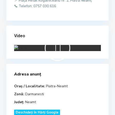
📍 Piața Mihail Kogălniceanu nr. 2, Piatra Neamț
📞 Telefon: 0757 030 616
Video
Adresa anunț
Oraș / Localitate:
Piatra-Neamt
Zonă:
Darmanesti
Județ:
Neamt
Deschideți în Hărți Google