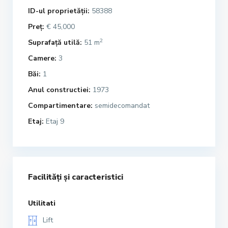
ID-ul proprietății:
58388
Preț:
€ 45,000
2
Suprafață utilă:
51 m
Camere:
3
Băi:
1
Anul constructiei:
1973
Compartimentare:
semidecomandat
Etaj:
Etaj 9
Facilități și caracteristici
Utilitati
Lift