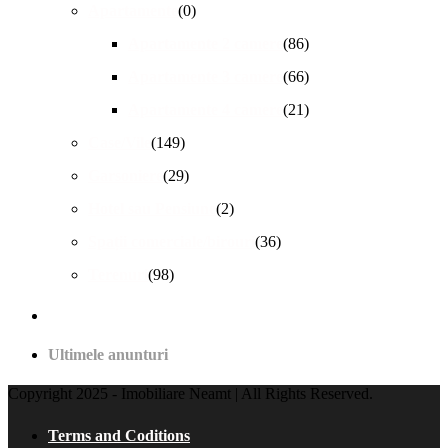
Apartamente
(0)
Apartamente 2 camere
(86)
Apartamente 3 camere
(66)
Apartamente 4 camere
(21)
Case/Vile
(149)
Garsoniere
(29)
Hotel sau Pensiune
(2)
Spații comerciale/birouri
(36)
Terenuri
(98)
Ultimele anunturi
Copyright 2025 - Imobiliare Neamt | All Rights Reserved.
Terms and Coditions