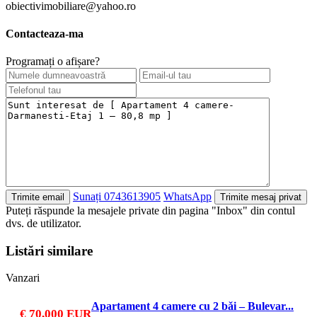
obiectivimobiliare@yahoo.ro
Contacteaza-ma
Programați o afișare?
Sunați
0743613905
WhatsApp
Puteți răspunde la mesajele private din pagina "Inbox" din contul
dvs. de utilizator.
Listări similare
Vanzari
Apartament 4 camere cu 2 bǎi – Bulevar...
€ 70,000
EUR