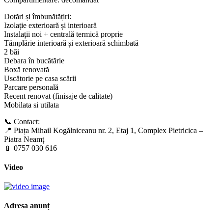
Dotări și îmbunătățiri:
Izolație exterioară și interioară
Instalații noi + centrală termică proprie
Tâmplărie interioară și exterioară schimbată
2 băi
Debara în bucătărie
Boxă renovată
Uscătorie pe casa scării
Parcare personală
Recent renovat (finisaje de calitate)
Mobilata si utilata
📞 Contact:
📍 Piața Mihail Kogălniceanu nr. 2, Etaj 1, Complex Pietricica –
Piatra Neamț
📱 0757 030 616
Video
Adresa anunț