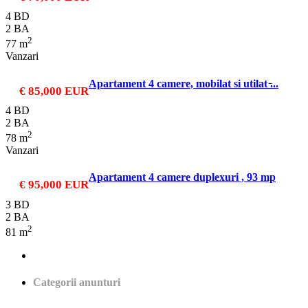
4 BD
2 BA
2
77 m
Vanzari
Apartament 4 camere, mobilat si utilat ̵...
€ 85,000
EUR
4 BD
2 BA
2
78 m
Vanzari
Apartament 4 camere duplexuri , 93 mp
€ 95,000
EUR
3 BD
2 BA
2
81 m
Categorii anunturi