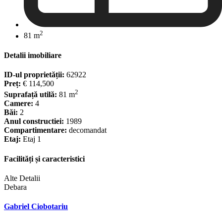
2
81 m
Detalii imobiliare
ID-ul proprietății:
62922
Preț:
€ 114,500
2
Suprafață utilă:
81 m
Camere:
4
Băi:
2
Anul constructiei:
1989
Compartimentare:
decomandat
Etaj:
Etaj 1
Facilități și caracteristici
Alte Detalii
Debara
Gabriel Ciobotariu