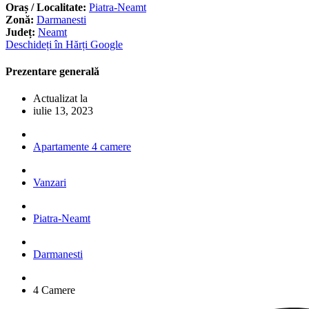
Oraș / Localitate:
Piatra-Neamt
Zonă:
Darmanesti
Județ:
Neamt
Deschideți în Hărți Google
Prezentare generală
Actualizat la
iulie 13, 2023
Apartamente 4 camere
Vanzari
Piatra-Neamt
Darmanesti
4 Camere