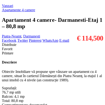
Vanzari
Apartamente 4 camere
Apartament 4 camere- Darmanesti-Etaj 1
– 80,8 mp
Piatra-Neamt
,
Darmanesti
€ 114,500
Facebook
Twitter
Pinterest
WhatsApp
E-mail
Distribuie
Favorit
Printare
Descriere
Obiectiv Imobiliare vă propune spre vânzare un apartament cu 4
camere, situat în cartierul Dărmănești din Piatra Neamț, la etajul 1 al
unui imobil cu 4 nivele (an construcție 1989).
Suprafață:
76,7 mp utili
Balcon: 4,1 mp
Total: 80,8 mp
Compartimentare: decomandat