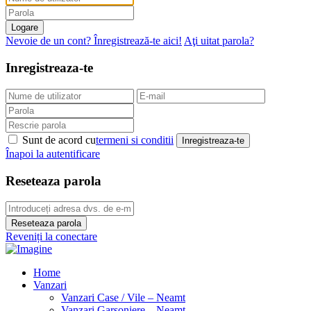
Logare
Nevoie de un cont? Înregistrează-te aici!
Aţi uitat parola?
Inregistreaza-te
Sunt de acord cu
termeni si conditii
Inregistreaza-te
Înapoi la autentificare
Reseteaza parola
Reseteaza parola
Reveniți la conectare
Home
Vanzari
Vanzari Case / Vile – Neamt
Vanzari Garsoniere – Neamt