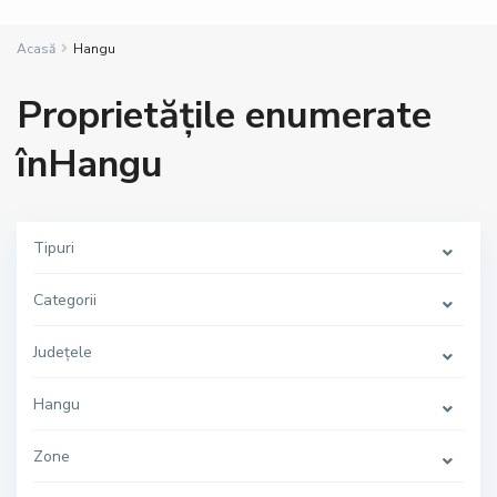
Acasă
Hangu
Proprietățile enumerate
înHangu
Tipuri
Categorii
Județele
Hangu
Zone